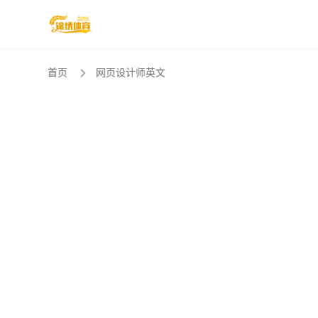
首页
网页设计师英文