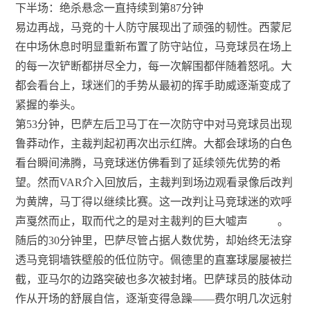
下半场：绝杀悬念一直持续到第87分钟
易边再战，马竞的十人防守展现出了顽强的韧性。西蒙尼
在中场休息时明显重新布置了防守站位，马竞球员在场上
的每一次铲断都拼尽全力，每一次解围都伴随着怒吼。大
都会看台上，球迷们的手势从最初的挥手助威逐渐变成了
紧握的拳头。
第53分钟，巴萨左后卫马丁在一次防守中对马竞球员出现
鲁莽动作，主裁判起初再次出示红牌。大都会球场的白色
看台瞬间沸腾，马竞球迷仿佛看到了延续领先优势的希
望。然而VAR介入回放后，主裁判到场边观看录像后改判
为黄牌，马丁得以继续比赛。这一改判让马竞球迷的欢呼
声戛然而止，取而代之的是对主裁判的巨大嘘声
。
随后的30分钟里，巴萨尽管占据人数优势，却始终无法穿
透马竞铜墙铁壁般的低位防守。佩德里的直塞球屡屡被拦
截，亚马尔的边路突破也多次被封堵。巴萨球员的肢体动
作从开场的舒展自信，逐渐变得急躁——费尔明几次远射