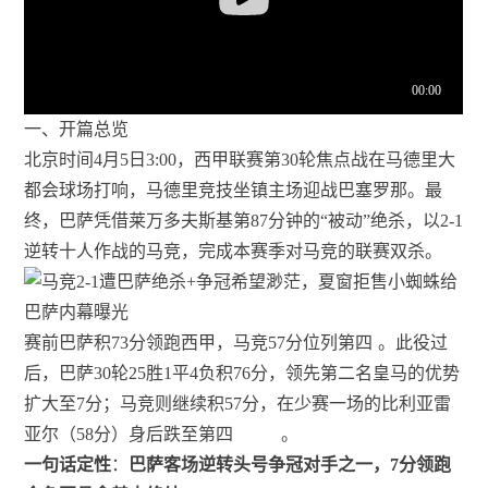
一、开篇总览
北京时间4月5日3:00，西甲联赛第30轮焦点战在马德里大
都会球场打响，马德里竞技坐镇主场迎战巴塞罗那。最
终，巴萨凭借莱万多夫斯基第87分钟的“被动”绝杀，以2-1
逆转十人作战的马竞，完成本赛季对马竞的联赛双杀。
赛前巴萨积73分领跑西甲，马竞57分位列第四
。此役过
后，巴萨30轮25胜1平4负积76分，领先第二名皇马的优势
扩大至7分；马竞则继续积57分，在少赛一场的比利亚雷
亚尔（58分）身后跌至第四
。
一句话定性
：
巴萨客场逆转头号争冠对手之一，7分领跑