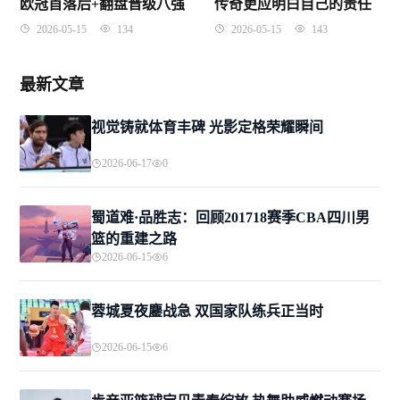
欧冠首落后+翻盘晋级八强
传奇更应明白自己的责任
2026-05-15
134
2026-05-15
143
最新文章
视觉铸就体育丰碑 光影定格荣耀瞬间
2026-06-17
0
蜀道难·品胜志：回顾201718赛季CBA四川男
篮的重建之路
2026-06-15
6
蓉城夏夜鏖战急 双国家队练兵正当时
2026-06-15
6