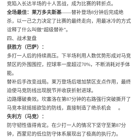
竞陷入长达半场的十人苦战，成为比赛的转折点。
全场最佳：莱万多夫斯基
——替补登场8分钟后完成绝
杀，以一己之力决定了比赛的最终走向，用最冰冷的方式
诠释了什么叫做“超级替补”。
四、战术复盘
获胜方（巴萨）：
多打一人后的持续高压。下半场利用人数优势形成对马竞
禁区的外围围控，控球率一度超过70%，不断消耗对手体
能。
替补后手改变战局。莱万登场后增加禁区支点作用，最终
迫使马竞防线出现脱节并收获折射进球。
边路爆破奏效。坎塞洛在第87分钟的右路强行突破撕开了
马竞本就摇摇欲坠的防线，直接制造了绝杀机会
。
失利方（马竞）：
防守韧性值得肯定。在少打一人的情况下坚守至第87分
钟，西蒙尼的低位防守体系展现出了极高的执行力。