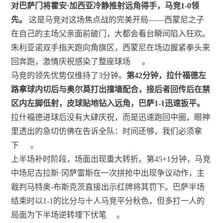
对巴萨门将霍安·加西亚冷静推射远角得手，马竞1-0领
先。
这是马竞对这场焦点战的完美开局——西蒙尼之子
在自己的主场父亲面前破门，大都会看台瞬间陷入狂欢。
朱利亚诺双手指天跑向角旗区，西蒙尼在场边握紧拳头来
回奔跑，激情庆祝感染了整座球场
。
马竞的领先优势仅维持了3分钟。
第42分钟，拉什福德左
路拿球内切后与奥尔莫打出撞墙配合，接后者回传后在禁
区内左脚低射，皮球贴地钻入远角，巴萨1-1迅速扳平。
拉什福德进球后没有大肆庆祝，而是迅速跑回中圈，眼神
里透出的急切仿佛在告诉全队：时间还够，我们必须拿
下
。
上半场补时阶段，场面出现重大转折。第45+1分钟，马竞
中场尼古拉斯·冈萨雷斯在一次拼抢中出现争议动作，主
裁判马特奥-布斯克茨直接出示红牌将其罚下。巴萨半场
结束时以1-1的比分与十人马竞平分秋色，但多打一人的
局面为下半场逆转埋下伏笔
。